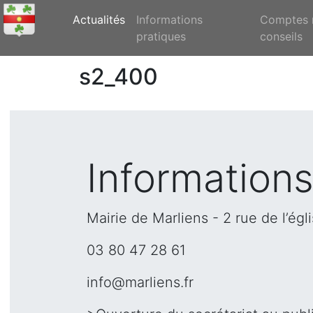
(current)
Actualités
Informations
Comptes 
pratiques
conseils
s2_400
Informations
Mairie de Marliens - 2 rue de l’égl
03 80 47 28 61
info@marliens.fr