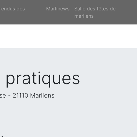
rendus des
Marlinews
Salle des fêtes de
marliens
 pratiques
ise - 21110 Marliens