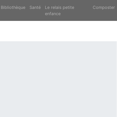
Bibliothèque
Santé
Le relais petite
Composter
enfance